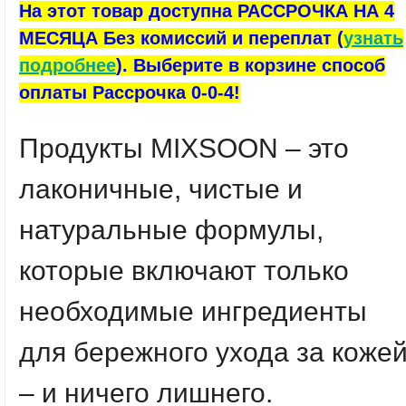
На этот товар доступна РАССРОЧКА НА 4
МЕСЯЦА Без комиссий и переплат (
узнать
подробнее
). Выберите в корзине способ
оплаты Рассрочка 0-0-4!
Продукты MIXSOON – это
лаконичные, чистые и
натуральные формулы,
которые включают только
необходимые ингредиенты
для бережного ухода за коже
– и ничего лишнего.