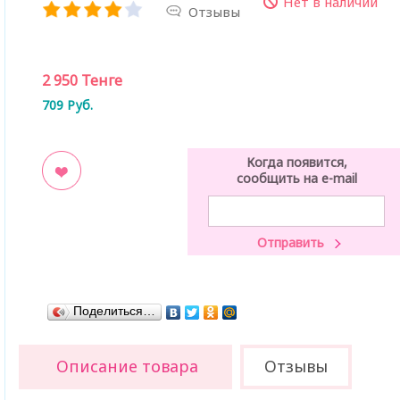
Нет в наличии
Отзывы
2 950
Тенге
709
Руб.
Когда появится,
сообщить на e-mail
ладки
Поделиться…
Описание товара
Отзывы