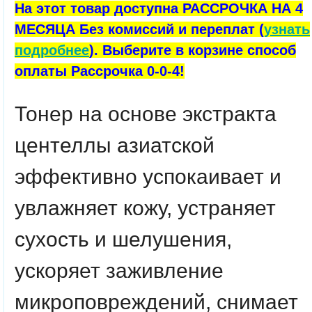
На этот товар доступна РАССРОЧКА НА 4
МЕСЯЦА Без комиссий и переплат (
узнать
подробнее
). Выберите в корзине способ
оплаты Рассрочка 0-0-4!
Тонер на основе экстракта
центеллы азиатской
эффективно успокаивает и
увлажняет кожу, устраняет
сухость и шелушения,
ускоряет заживление
микроповреждений, снимает