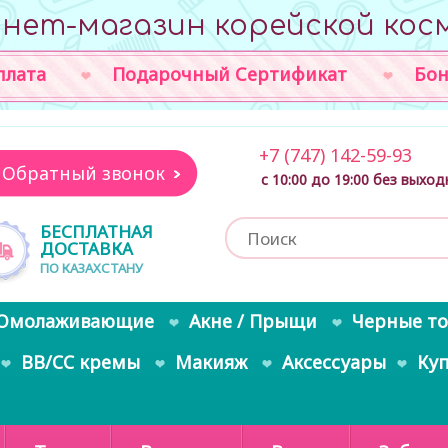
нет-магазин корейской кос
плата
Подарочный Сертификат
Бон
+7 (747) 142-59-93
Обратный звонок
с 10:00 до 19:00 без выхо
БЕСПЛАТНАЯ
ДОСТАВКА
ПО КАЗАХСТАНУ
Омолаживающие
Акне / Прыщи
Черные т
BB/CC кремы
Макияж
Аксессуары
Ку