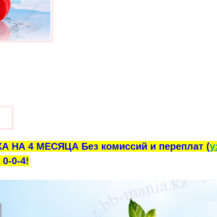
ы
А НА 4 МЕСЯЦА Без комиссий и переплат (
у
0-0-4!