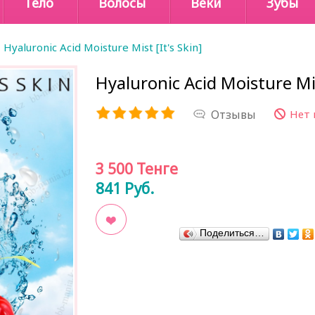
Тело
Волосы
Веки
Зубы
Hyaluronic Acid Moisture Mist [It's Skin]
Hyaluronic Acid Moisture Mis
Отзывы
Нет 
3 500
Тенге
841
Руб.
Поделиться…
В закладки