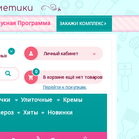
метики
усная Программа
ЗАКАЖИ КОМПЛЕКС
Личный кабинет
дных
0
В корзине ещё нет товаров
Перейти к покупкам.
очки
Улиточные
Кремы
пероз
Хиты
Новинки