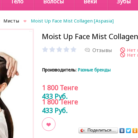
Тело
Волосы
Веки
Зубы
Мисты
Moist Up Face Mist Collagen [Aspasia]
Moist Up Face Mist Collagen
Отзывы
Нет 
Нет 
Производитель:
Разные бренды
1 800
Тенге
433
Руб.
1 800
Тенге
433
Руб.
Поделиться…
В закладки