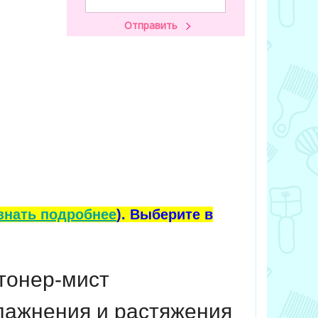
знать подробнее
). Выберите в
тонер-мист
лажнения и растяжения