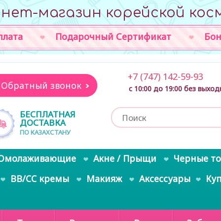
нет-магазин корейской кос
плата
Подарочный Сертификат
Бон
+7 (747) 142-59-93
Обратный звонок
с 10:00 до 19:00 без выхо
БЕСПЛАТНАЯ
ДОСТАВКА
ПО КАЗАХСТАНУ
Омолаживающие
Акне / Прыщи
Черные т
BB/CC кремы
Макияж
Аксессуары
Ку