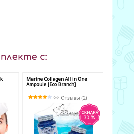
плекте с:
sk
Marine Collagen All in One
Brighteni
Ampoule [Eco Branch]
Vitamin E
Отзывы (2)
30 %