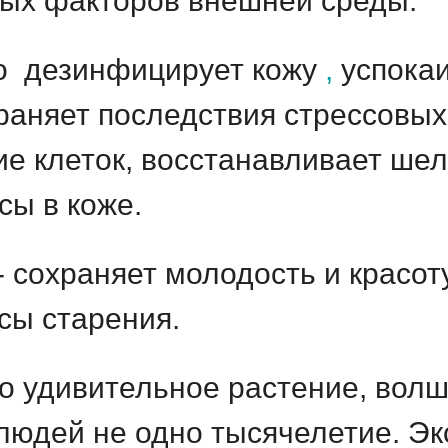
ных факторов внешней среды.
о
дезинфицирует кожу
,
успокаи
раняет последствия стрессовых
ие клеток, восстанавливает ше
сы в коже.
 сохраняет молодость и красот
сы старения.
о удивительное растение, вол
 людей не одно тысячелетие.
Эк