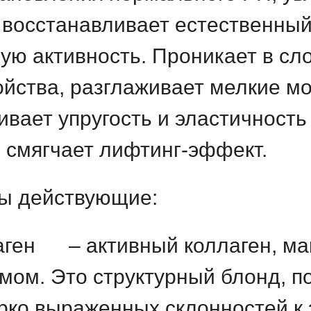
 восстанавливает естественный
ую активность.
Проникает в сл
йства, разглаживает мелкие м
ивает упругость и эластичность
 смягчает лифтинг-эффект.
ы действующие:
аген
– активный коллаген, ма
змом.
Это структурный блонд, 
ярко выраженных склонностей к