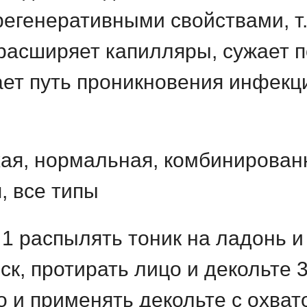
генеративными свойствами, т
расширяет капилляры, сужает 
ет путь проникновения инфекци
ая, нормальная, комбинированн
, все типы
 1 распылять тоник на ладонь и
к, протирать лицо и декольте 3
о и применять декольте с охват