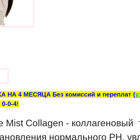
ы
А НА 4 МЕСЯЦА Без комиссий и переплат (
у
0-0-4!
 Mist Collagen - коллагеновый
тановления нормального PH, ув