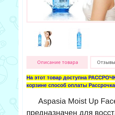
Описание товара
Отзыв
На этот товар доступна РАССРОЧК
корзине способ оплаты Рассрочка 
Aspasia Moist Up Face
предназначен для восс