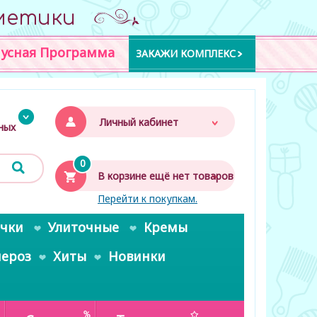
метики
усная Программа
ЗАКАЖИ КОМПЛЕКС
Личный кабинет
дных
0
В корзине ещё нет товаров
Перейти к покупкам.
очки
Улиточные
Кремы
пероз
Хиты
Новинки