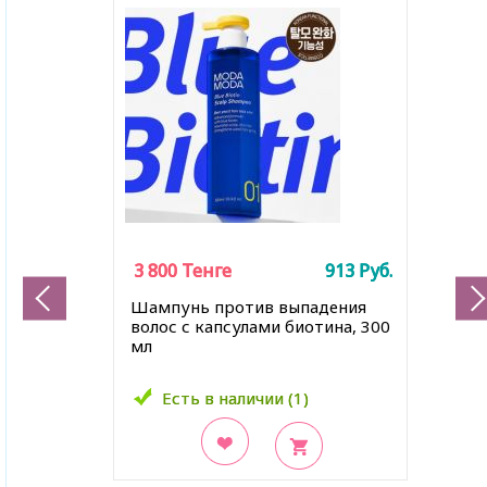
3 800
3 800
Тенге
Тенге
913
913
Руб.
Руб.
Шампунь против выпадения
волос с капсулами биотина, 300
мл
Есть в наличии (1)
Есть в наличии (1)
В закладки