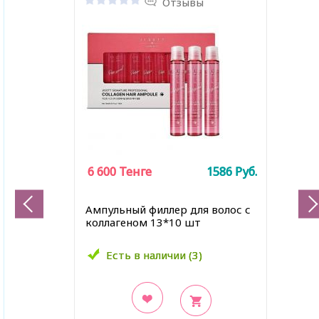
Отзывы
6 600
6 600
Тенге
Тенге
1586
1586
Руб.
Руб.
Ампульный филлер для волос с
коллагеном 13*10 шт
Есть в наличии (3)
Есть в наличии (3)