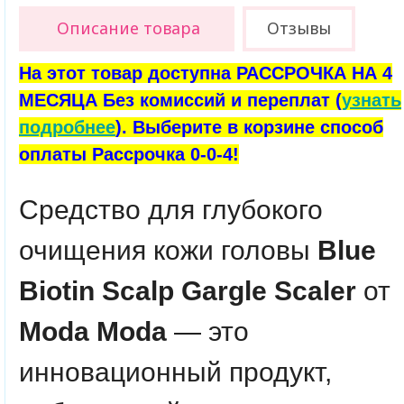
Описание товара
Отзывы
На этот товар доступна РАССРОЧКА НА 4
МЕСЯЦА Без комиссий и переплат (
узнать
подробнее
). Выберите в корзине способ
оплаты Рассрочка 0-0-4!
Средство для глубокого
очищения кожи головы
Blue
Biotin Scalp Gargle Scaler
от
Moda Moda
— это
инновационный продукт,