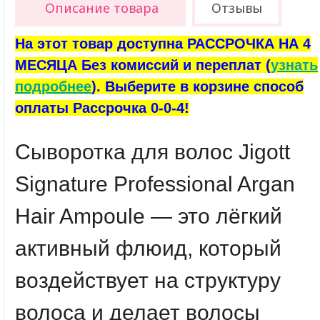
Описание товара
Отзывы
На этот товар доступна РАССРОЧКА НА 4
МЕСЯЦА Без комиссий и переплат (
узнать
подробнее
). Выберите в корзине способ
оплаты Рассрочка 0-0-4!
Сыворотка для волос Jigott
Signature Professional Argan
Hair Ampoule — это лёгкий
активный флюид, который
воздействует на структуру
волоса и делает волосы