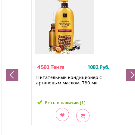
4 500
4 500
Тенге
Тенге
1082
1082
Руб.
Руб.
Питательный кондиционер с
аргановым маслом, 780 мл
Есть в наличии (1)
Есть в наличии (1)
В закладки