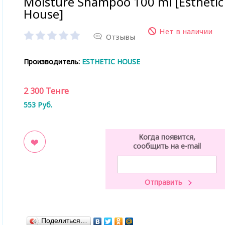
Moisture Shampoo 100 ml [Esthetic
House]
Нет в наличии
Отзывы
Производитель:
ESTHETIC HOUSE
2 300
Тенге
553
Руб.
Когда появится,
сообщить на e-mail
ладки
Поделиться…