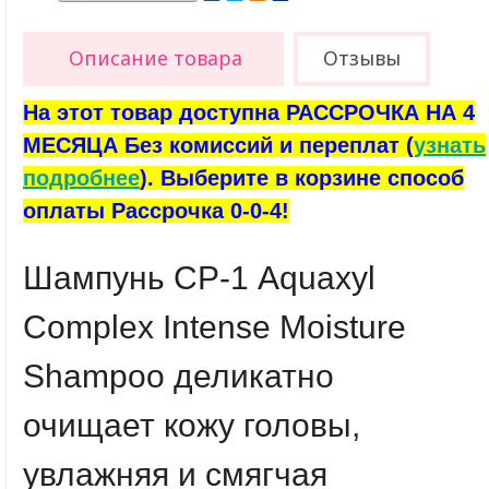
Описание товара
Отзывы
На этот товар доступна РАССРОЧКА НА 4
МЕСЯЦА Без комиссий и переплат (
узнать
подробнее
). Выберите в корзине способ
оплаты Рассрочка 0-0-4!
Шампунь
CP-1 Aquaxyl
Complex Intense Moisture
Shampoo
деликатно
очищает кожу головы,
увлажняя и смягчая