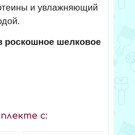
ротеины и увлажняющий
одой.
 в роскошное шелковое
плекте с: