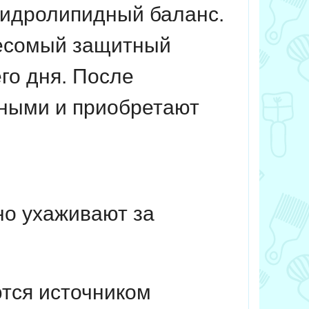
 гидролипидный баланс.
весомый защитный
го дня. После
ными и приобретают
о ухаживают за
тся источником