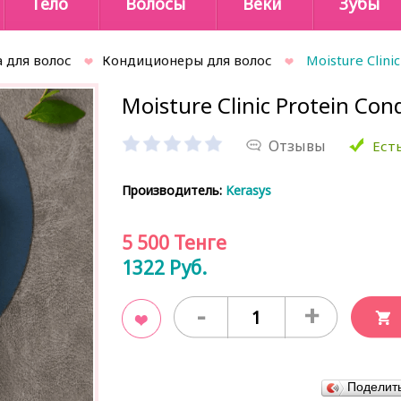
Тело
Волосы
Веки
Зубы
 для волос
Кондиционеры для волос
Moisture Clini
Moisture Clinic Protein Con
Отзывы
Есть
Производитель:
Kerasys
5 500
Тенге
1322
Руб.
-
+
В закладки
Поделит