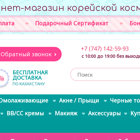
нет-магазин корейской кос
плата
Подарочный Сертификат
Бон
+7 (747) 142-59-93
Обратный звонок
с 10:00 до 19:00 без выхо
БЕСПЛАТНАЯ
ДОСТАВКА
ПО КАЗАХСТАНУ
Омолаживающие
Акне / Прыщи
Черные т
BB/CC кремы
Макияж
Аксессуары
Ку