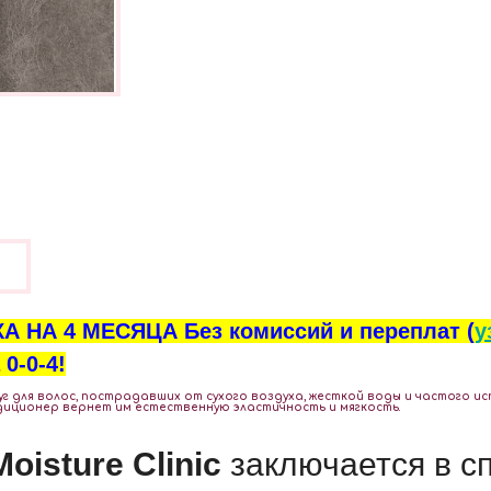
ы
А НА 4 МЕСЯЦА Без комиссий и переплат (
у
0-0-4!
г для волос, пострадавших от сухого воздуха, жесткой воды и частого ис
диционер вернет им естественную эластичность и мягкость.
Moisture Clinic
заключается в с