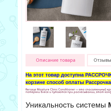
Описание товара
Отзыв
На этот товар доступна РАССРОЧК
корзине способ оплаты Рассрочка 
Kerasys Moisture Clinic Conditioner
— это спасательный кру
потеряли блеск и путаются при расчесывании, этот кон
Уникальность системы