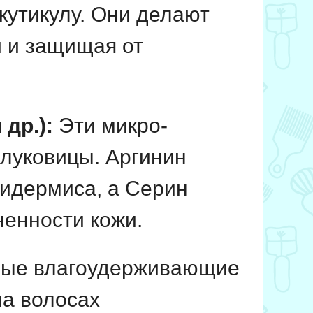
кутикулу. Они делают
и и защищая от
др.):
Эти микро-
 луковицы. Аргинин
пидермиса, а Серин
енности кожи.
ные влагоудерживающие
на волосах