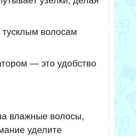
утывает узелки, делая
 тусклым волосам
тором — это удобство
на влажные волосы,
имание уделите