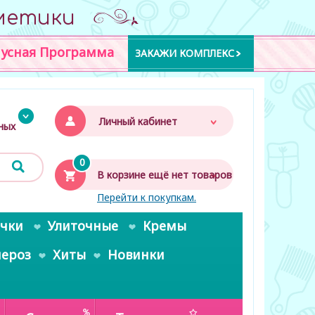
метики
усная Программа
ЗАКАЖИ КОМПЛЕКС
Личный кабинет
дных
0
В корзине ещё нет товаров
Перейти к покупкам.
очки
Улиточные
Кремы
пероз
Хиты
Новинки