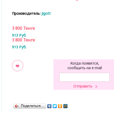
Производитель:
Jigott
3 800
Тенге
913
Руб.
3 800
Тенге
913
Руб.
Когда появится,
сообщить на e-mail
ладки
Поделиться…