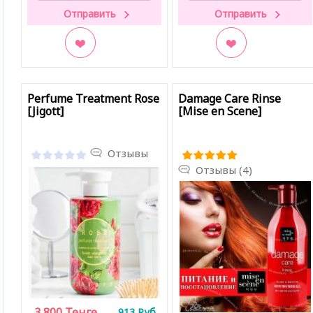
В закладки
В закладки
Perfume Treatment Rose
Damage Care Rinse
[Jigott]
[Mise en Scene]
Отзывы
Отзывы (4)
3 800
Тенге
913
Руб.