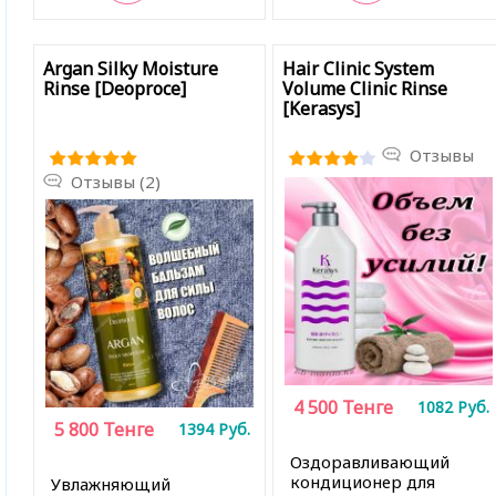
В закладки
В закладки
Argan Silky Moisture
Hair Clinic System
Rinse [Deoproce]
Volume Clinic Rinse
[Kerasys]
Отзывы
Отзывы (2)
4 500
Тенге
1082
Руб.
5 800
Тенге
1394
Руб.
Оздоравливающий
кондиционер для
Увлажняющий