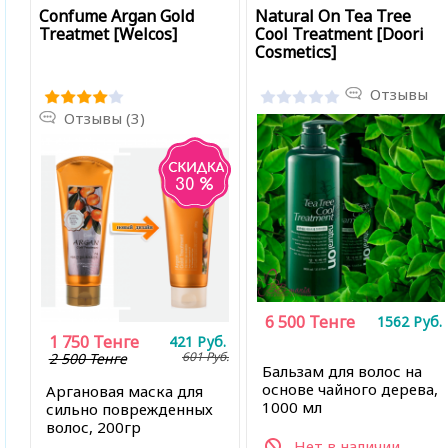
Confume Argan Gold
Natural On Tea Tree
Treatmet [Welcos]
Cool Treatment [Doori
Cosmetics]
Отзывы
Отзывы (3)
30 %
6 500
Тенге
1562
Руб.
1 750
Тенге
421
Руб.
601
Руб.
2 500 Тенге
Бальзам для волос на
основе чайного дерева,
Аргановая маска для
1000 мл
сильно поврежденных
волос, 200гр
Нет в наличии