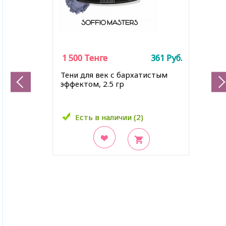
1 500
1 500
Тенге
Тенге
361
361
Руб.
Руб.
Тени для век с бархатистым
эффектом, 2.5 гр
Есть в наличии (2)
Есть в наличии (2)
В закладки