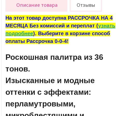
Описание товара
Отзывы
На этот товар доступна РАССРОЧКА НА 4
МЕСЯЦА Без комиссий и переплат (
узнать
подробнее
). Выберите в корзине способ
оплаты Рассрочка 0-0-4!
Роскошная палитра из 36
тонов.
Изысканные и модные
оттенки с эффектами:
перламутровыми,
микроблестящими и