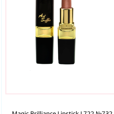
Magic Brilliance Lipstick L722 №732