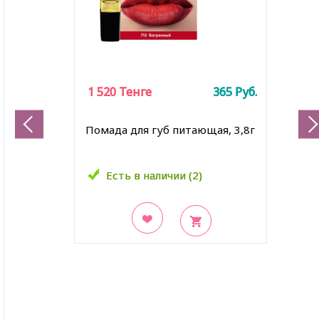
1 520
1 520
Тенге
Тенге
365
365
Руб.
Руб.
Помада для губ питающая, 3,8г
Есть в наличии (2)
Есть в наличии (2)
В закладки