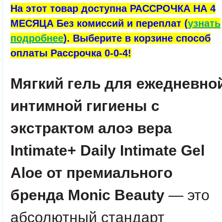
На этот товар доступна РАССРОЧКА НА 4
МЕСЯЦА Без комиссий и переплат (
узнать
подробнее
). Выберите в корзине способ
оплаты Рассрочка 0-0-4!
Мягкий гель для ежедневно
интимной гигиены с
экстрактом алоэ вера
Intimate+ Daily Intimate Gel
Aloe от премиального
бренда Monic Beauty
— это
абсолютный стандарт