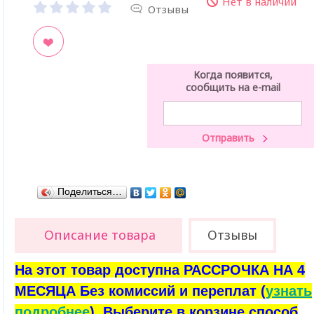
Нет в наличии
Отзывы
ладки
Когда появится,
сообщить на e-mail
Поделиться…
Описание товара
Отзывы
На этот товар доступна РАССРОЧКА НА 4
МЕСЯЦА Без комиссий и переплат (
узнать
подробнее
). Выберите в корзине способ