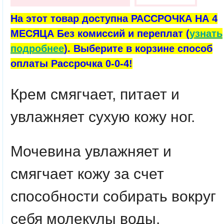
На этот товар доступна РАССРОЧКА НА 4
МЕСЯЦА Без комиссий и переплат (
узнать
подробнее
). Выберите в корзине способ
оплаты Рассрочка 0-0-4!
Крем смягчает, питает и
увлажняет сухую кожу ног.
Мочевина увлажняет и
смягчает кожу за счет
способности собирать вокруг
себя молекулы воды.