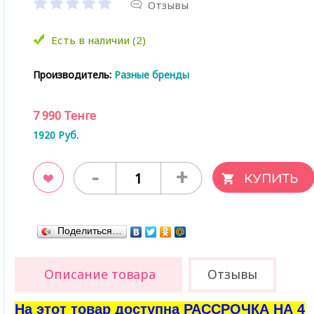
Отзывы
Есть в наличии (2)
Производитель:
Разные бренды
7 990
Тенге
1920
Руб.
-
+
ладки
Поделиться…
Описание товара
Отзывы
На этот товар доступна РАССРОЧКА НА 4