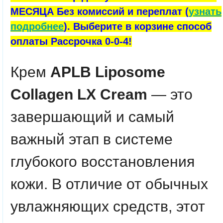
МЕСЯЦА Без комиссий и переплат (
узнать
подробнее
). Выберите в корзине способ
оплаты Рассрочка 0-0-4!
Крем
APLB Liposome
Collagen LX Cream
— это
завершающий и самый
важный этап в системе
глубокого восстановления
кожи. В отличие от обычных
увлажняющих средств, этот