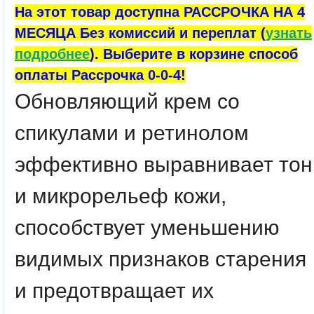
На этот товар доступна РАССРОЧКА НА 4
МЕСЯЦА Без комиссий и переплат (
узнать
подробнее
). Выберите в корзине способ
оплаты Рассрочка 0-0-4!
Обновляющий крем со
спикулами и ретинолом
эффективно выравнивает тон
и микрорельеф кожи,
способствует уменьшению
видимых признаков старения
и предотвращает их