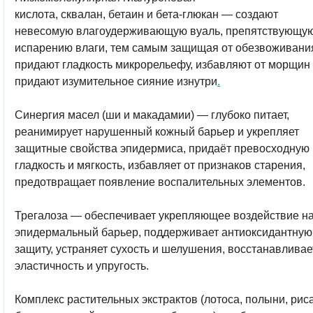
кислота
,
сквалан
,
бетаин
и
бета-глюкан
— создают
невесомую влагоудерживающую вуаль, препятствующу
испарению влаги, тем самым защищая от обезвоживани
придают гладкость микрорельефу, избавляют от морщин
придают изумительное сияние изнутри
.
Синергия масел
(ши и макадамии) — глубоко питает,
реанимирует нарушенный кожный барьер и укрепляет
защитные свойства эпидермиса, придаёт превосходную
гладкость и мягкость, избавляет от признаков старения,
предотвращает появление воспалительных элементов.
Трегалоза
— обеспечивает укрепляющее воздействие н
эпидермальный барьер, поддерживает антиоксидантную
защиту, устраняет сухость и шелушения, восстанавливае
эластичность и упругость.
Комплекс растительных экстрактов
(лотоса, полыни, риса