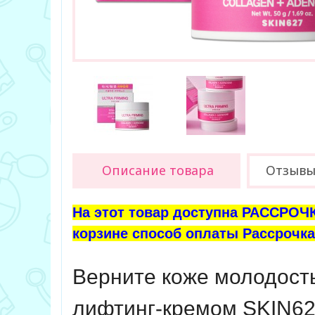
Описание товара
Отзыв
На этот товар доступна РАССРОЧК
корзине способ оплаты Рассрочка 
Верните коже молодость
лифтинг-кремом SKIN627