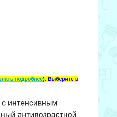
знать подробнее
). Выберите в
в с интенсивным
щный антивозрастной