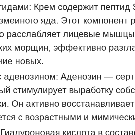
тидами: Крем содержит пептид
змеиного яда. Этот компонент р
ко расслабляет лицевые мышцы,
их морщин, эффективно разгла
ние новых.
с аденозином: Аденозин — сер
ый стимулирует выработку собс
жи. Он активно восстанавливает
ется с возрастными и мимичес
 Гиалуроновая кислота в состав