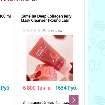
100 ml
Camellia Deep Collagen Jelly
No.2 Ros
Mask Cleanser [Round Lab]
Plumping
Отзывы
1
Руб.
6 800
Тенге
1634
Руб.
12 500
Очищающий гель-бальзам с
Сыворот