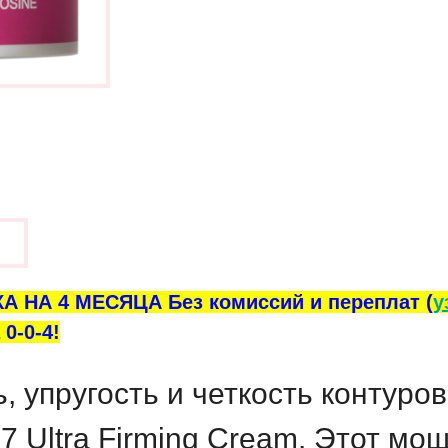
ы
А НА 4 МЕСЯЦА Без комиссий и переплат (
у
0-0-4!
, упругость и четкость контуро
 Ultra Firming Cream. Этот мо