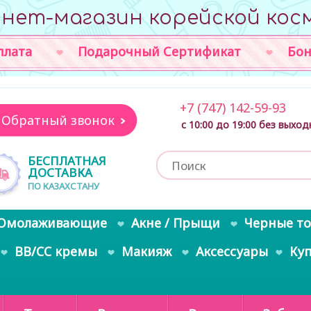
нет-магазин корейской кос
плата
Подарочный Сертификат
Бон
+7 (747) 142-59-93
Обратный звонок
с 10:00 до 19:00 без выхо
БЕСПЛАТНАЯ
ДОСТАВКА
ПО КАЗАХСТАНУ
Омолаживающие
Акне / Прыщи
Черные т
BB/CC кремы
Макияж
Аксессуары
Ку