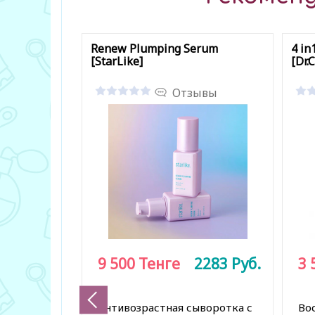
Renew Plumping Serum
4 in
[StarLike]
[Dr.C
Отзывы
9 500
Тенге
2283
Руб.
3 
Антивозрастная сыворотка с
Во