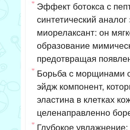
Эффект ботокса с пеп
синтетический аналог 
миорелаксант: он мяг
образование мимическ
предотвращая появле
Борьба с морщинами 
эйдж компонент, котор
эластина в клетках ко
целенаправленно бор
Глубокое увлажнение: