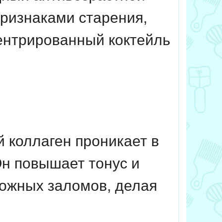
признаками старения,
ентрированный коктейль
й коллаген проникает в
Он повышает тонус и
кожных заломов, делая