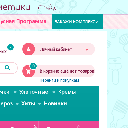
метики
усная Программа
ЗАКАЖИ КОМПЛЕКС
Личный кабинет
дных
0
В корзине ещё нет товаров
Перейти к покупкам.
очки
Улиточные
Кремы
пероз
Хиты
Новинки