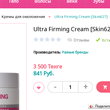
Тело
Волосы
Веки
Зубы
Кремы для омоложения
Ultra Firming Cream [Skin627]
Ultra Firming Cream [Skin6
Отзывы
Есть
Производитель:
Разные бренды
3 500
Тенге
841
Руб.
-
+
В закладки
Поделит