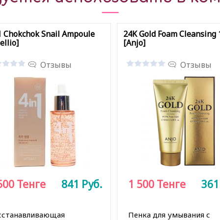
1 Chokchok Snail Ampoule
24K Gold Foam Cleansing 
ellio]
[Anjo]
Отзывы
Отзывы
500
Тенге
841
Руб.
1 500
Тенге
36
сстанавливающая
Пенка для умывания с