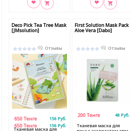
В закладки
В закладки
Deco Pick Tea Tree Mask
First Solution Mask Pack
[JMsolution]
Aloe Vera [Dabo]
Отзывы
Отзывы
200
Тенге
48
Руб.
650
Тенге
156
Руб.
650
Тенге
Тканевая маска для
156
Руб.
Тканевая маска для
лица с экстрактом алоэ