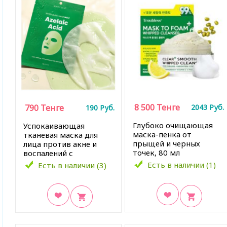
8 500
Тенге
790
Тенге
2043
Руб.
190
Руб.
Глубоко очищающая
Успокаивающая
маска-пенка от
тканевая маска для
прыщей и черных
лица против акне и
точек, 80 мл
воспалений с
азелаиновой кислотой,
Есть в наличии (1)
Есть в наличии (3)
20 мл
В закладки
В закладки