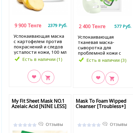
9 900
Тенге
2379
Руб.
2 400
Тенге
577
Руб.
Успокаивающая маска
Успокаивающая
с картофелем против
тканевая маска-
покраснений и следов
сыворотка для
усталости кожи, 100 мл
проблемной кожи с
азелаиновой и
Есть в наличии (1)
Есть в наличии (3)
гиалуроновой
кислотой от постакне,
23 мл
В закладки
В закладки
My Fit Sheet Mask NO.1
Mask To Foam Wipped
Azelaic Acid [NINE LESS]
Cleanser [Troubless+]
Отзывы
Отзывы