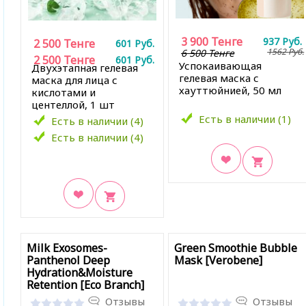
3 900
Тенге
937
Руб.
2 500
Тенге
601
Руб.
1562
Руб.
6 500 Тенге
2 500
Тенге
601
Руб.
Успокаивающая
Двухэтапная гелевая
гелевая маска с
маска для лица с
хауттюйнией, 50 мл
кислотами и
центеллой, 1 шт
Есть в наличии (1)
Есть в наличии (4)
Есть в наличии (4)
В закладки
В закладки
Milk Exosomes-
Green Smoothie Bubble
Panthenol Deep
Mask [Verobene]
Hydration&Moisture
Retention [Eco Branch]
Отзывы
Отзывы