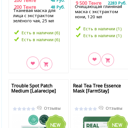
200
Тенге
48
Руб.
9 500
Тенге
2283
Руб.
Очищающая глиняная
200
Тенге
48
Руб.
Тканевая маска для
маска с экстрактом
лица с экстрактом
нони, 120 мл
зелёного чая, 25 мл
Есть в наличии (1)
Есть в наличии (6)
Есть в наличии (1)
Есть в наличии (6)
В закладки
В закладки
Trouble Spot Patch
Real Tea Tree Essence
Medium [Lalarecipe]
Mask [FarmStay]
Отзывы
Отзывы