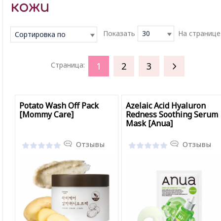
кожи
Показать
30
На странице
Сортировка по
умолчанию
1
2
3
Страница:
Potato Wash Off Pack
Azelaic Acid Hyaluron
[Mommy Care]
Redness Soothing Serum
Mask [Anua]
Отзывы
Отзывы