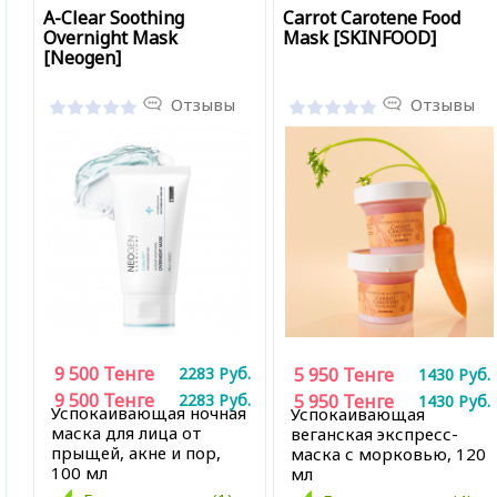
A-Clear Soothing
Carrot Carotene Food
Overnight Mask
Mask [SKINFOOD]
[Neogen]
Отзывы
Отзывы
9 500
Тенге
2283
Руб.
5 950
Тенге
1430
Руб.
9 500
Тенге
2283
Руб.
5 950
Тенге
1430
Руб.
Успокаивающая ночная
Успокаивающая
маска для лица от
веганская экспресс-
прыщей, акне и пор,
маска с морковью, 120
100 мл
мл