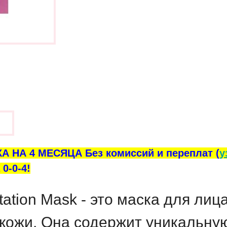
ы
А НА 4 МЕСЯЦА Без комиссий и переплат (
у
0-0-4!
ation Mask - это маска для лиц
 кожи. Она содержит уникальну