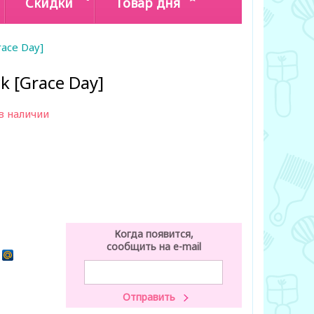
Скидки
Товар дня
race Day]
k [Grace Day]
в наличии
Когда появится,
сообщить на e-mail