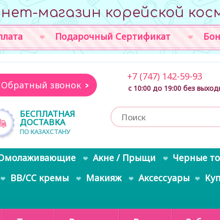
нет-магазин корейской кос
плата
Подарочный Сертификат
Бон
+7 (747) 142-59-93
Обратный звонок
с 10:00 до 19:00 без выхо
БЕСПЛАТНАЯ
ДОСТАВКА
ПО КАЗАХСТАНУ
Омолаживающие
Акне / Прыщи
Черные т
BB/CC кремы
Макияж
Аксессуары
Ку