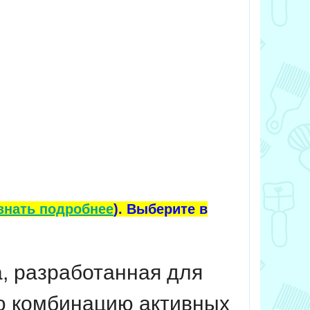
знать подробнее
). Выберите в
а, разработанная для
ю комбинацию активных