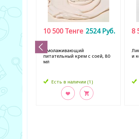
10 500
Тенге
2524
Руб.
8 
Омолаживающий
Ли
питательный крем с соей, 80
и к
мл
Есть в наличии (1)
В закладки
В з