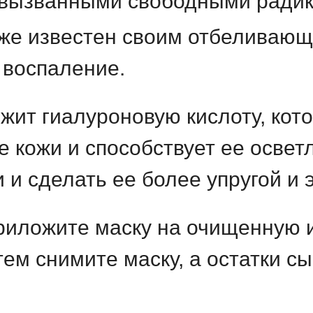
 вызванными свободными ради
кже известен своим отбеливаю
 воспаление.
ржит гиалуроновую кислоту, кот
 кожи и способствует ее освет
 и сделать ее более упругой и
риложите маску на очищенную 
тем снимите маску, а остатки 