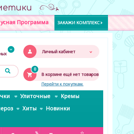
метики
усная Программа
ЗАКАЖИ КОМПЛЕКС
Личный кабинет
дных
0
В корзине ещё нет товаров
Перейти к покупкам.
очки
Улиточные
Кремы
пероз
Хиты
Новинки