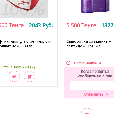
500
Тенге
2043
Руб.
5 500
Тенге
132
фтинг-ампула с ретинолом
Сыворотка со змеиным
оллагеном, 50 мл
пептидом, 150 мл
Нет в наличии
Есть в наличии (2)
Когда появится,
сообщить на e-mail
акладки