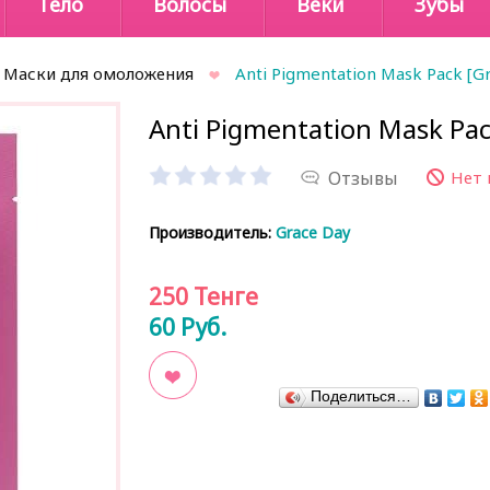
Тело
Волосы
Веки
Зубы
Маски для омоложения
Anti Pigmentation Mask Pack [G
Anti Pigmentation Mask Pac
Отзывы
Нет 
Производитель:
Grace Day
250
Тенге
60
Руб.
Поделиться…
В закладки