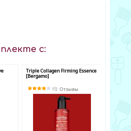
плекте с:
ve
Triple Collagen Firming Essence
Collagen 
[Bergamo]
Cream [N
Отзывы