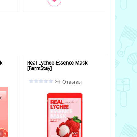
В закладки
В заклад
sk
Real Lychee Essence Mask
Fresh Po
[FarmStay]
[3W CLIN
Отзывы