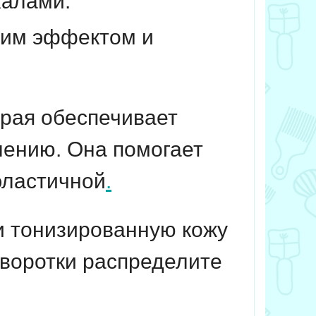
калами.
щим эффектом и
орая обеспечивает
лению. Она помогает
 эластичной
.
и тонизированную кожу
сыворотки распределите