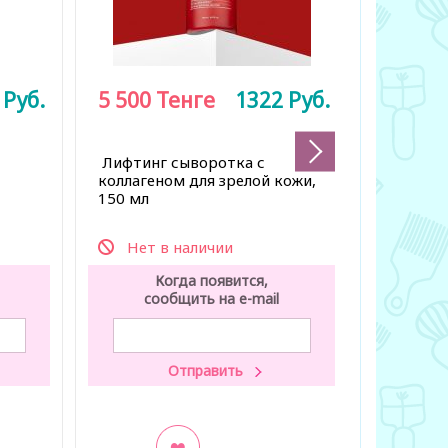
2
Руб.
5 500
Тенге
1322
Руб.
6 500
Лифтинг сыворотка с
Подтяги
коллагеном для зрелой кожи,
лица с к
150 мл
Нет в наличии
Нет 
Когда появится,
К
сообщить на e-mail
со