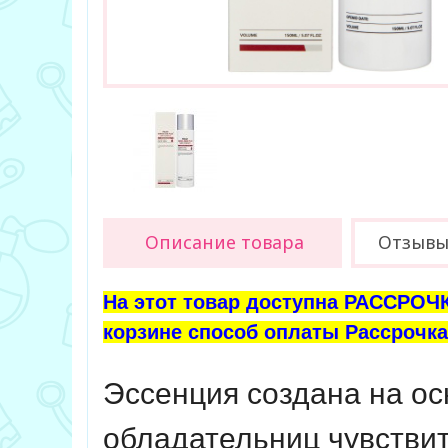
Описание товара
Отзыв
На этот товар доступна РАССРОЧК
корзине способ оплаты Рассрочка 
Эссенция создана на о
обладательниц чувствит