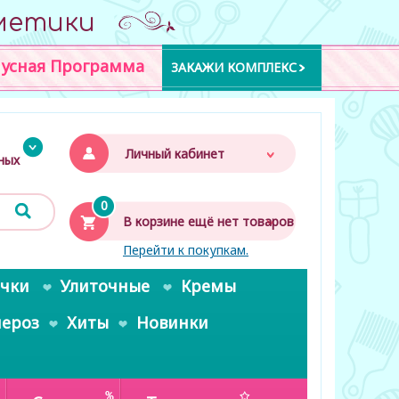
метики
усная Программа
ЗАКАЖИ КОМПЛЕКС
Личный кабинет
дных
0
В корзине ещё нет товаров
Перейти к покупкам.
очки
Улиточные
Кремы
пероз
Хиты
Новинки