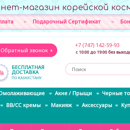
нет-магазин корейской кос
плата
Подарочный Сертификат
Бон
+7 (747) 142-59-93
Обратный звонок
с 10:00 до 19:00 без выхо
БЕСПЛАТНАЯ
ДОСТАВКА
ПО КАЗАХСТАНУ
Омолаживающие
Акне / Прыщи
Черные т
BB/CC кремы
Макияж
Аксессуары
Ку