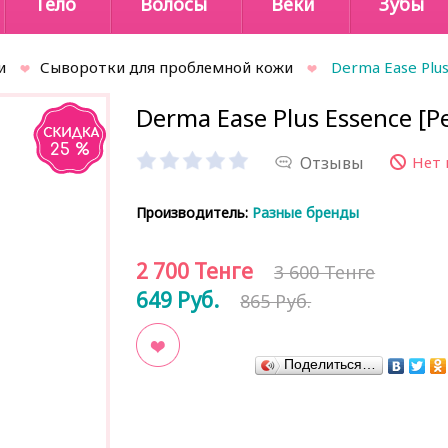
Тело
Волосы
Веки
Зубы
и
Сыворотки для проблемной кожи
Derma Ease Plus
Derma Ease Plus Essence [P
25 %
Отзывы
Нет 
Производитель:
Разные бренды
2 700
Тенге
3 600 Тенге
649
Руб.
865 Руб.
Поделиться…
В закладки