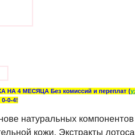
ы
А НА 4 МЕСЯЦА Без комиссий и переплат (
у
0-0-4!
снове натуральных компонентов
ельной кожи. Экстракты лотоса