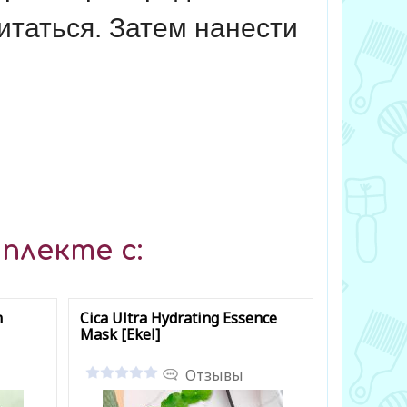
таться. Затем нанести
плекте с:
m
Cica Ultra Hydrating Essence
Sebum Con
Mask [Ekel]
Отзывы