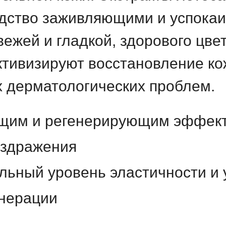
дство заживляющими и успока
вежей и гладкой, здорового цве
ктивизируют восстановление ко
 дерматологических проблем.
ющим и регенерирующим эффек
аздражения
ьный уровень эластичности и 
енерации