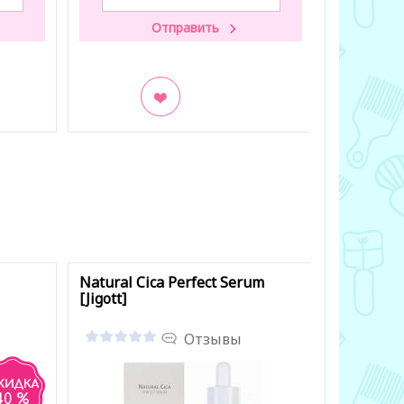
В закладки
В заклад
Natural Cica Perfect Serum
Miracle A
[Jigott]
[Grace Da
Отзывы
40 %