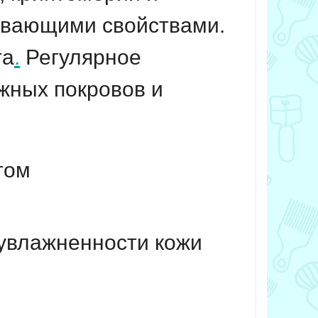
ивающими свойствами.
та
.
Регулярное
жных покровов и
том
увлажненности кожи