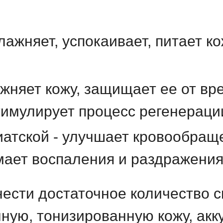
ажняет, успокаивает, питает ко
ажняет кожу, защищает ее от в
имулирует процесс регенераци
иатской - улучшает кровообраще
мает воспаления и раздражени
ести достаточное количество с
ую, тонизированную кожу, акк