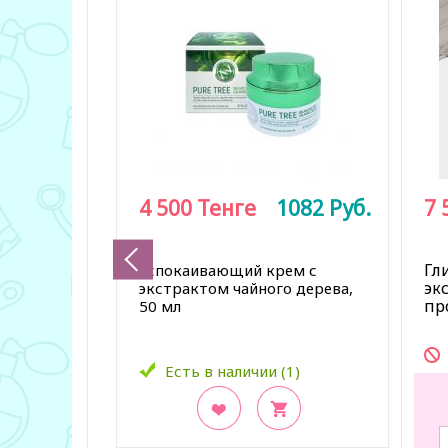
4 500
Тенге
1082
Руб.
7 
Гл
Успокаивающий крем с
эк
экстрактом чайного дерева,
пр
50 мл
Есть в наличии (1)
В закладки