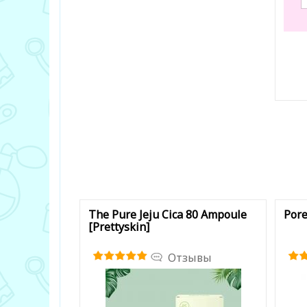
В з
The Pure Jeju Cica 80 Ampoule
Pore
[Prettyskin]
Отзывы