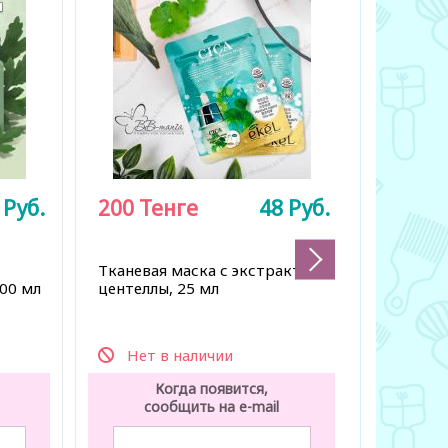
9
Руб.
200
Тенге
48
Руб.
348
Те
695 Тенг
Тканевая маска с экстрактом
Отшелуш
00 мл
центеллы, 25 мл
матиров
Нет в наличии
Нет 
Когда появится,
К
сообщить на e-mail
со