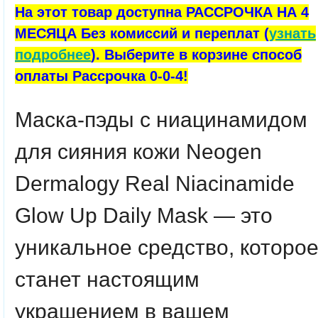
На этот товар доступна РАССРОЧКА НА 4
МЕСЯЦА Без комиссий и переплат (
узнать
подробнее
). Выберите в корзине способ
оплаты Рассрочка 0-0-4!
Маска-пэды с ниацинамидом
для сияния кожи Neogen
Dermalogy Real Niacinamide
Glow Up Daily Mask — это
уникальное средство, которо
станет настоящим
украшением в вашем