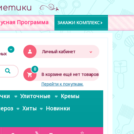
метики
усная Программа
ЗАКАЖИ КОМПЛЕКС
Личный кабинет
дных
0
В корзине ещё нет товаров
Перейти к покупкам.
очки
Улиточные
Кремы
пероз
Хиты
Новинки