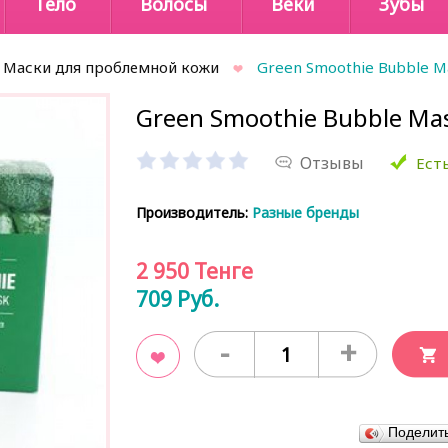
Тело
Волосы
Веки
Зубы
Маски для проблемной кожи
Green Smoothie Bubble M
Green Smoothie Bubble Mas
Отзывы
Есть
Производитель:
Разные бренды
2 950
Тенге
709
Руб.
-
+
В закладки
Поделит