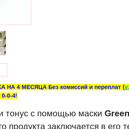
ы
А НА 4 МЕСЯЦА Без комиссий и переплат (
у
0-0-4!
 и тонус с помощью маски
Green
го продукта заключается в его 