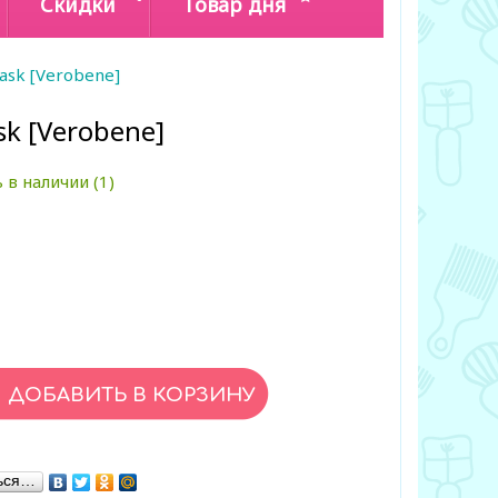
Скидки
Товар дня
ask [Verobene]
k [Verobene]
 в наличии (1)
ься…