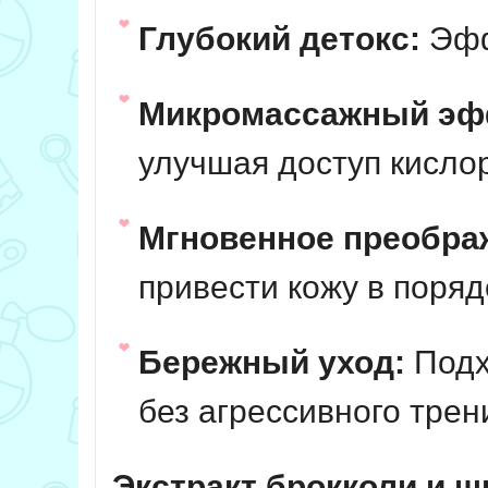
Глубокий детокс:
Эфф
Микромассажный эф
улучшая доступ кислор
Мгновенное преобра
привести кожу в поря
Бережный уход:
Подх
без агрессивного трен
Экстракт брокколи и ш