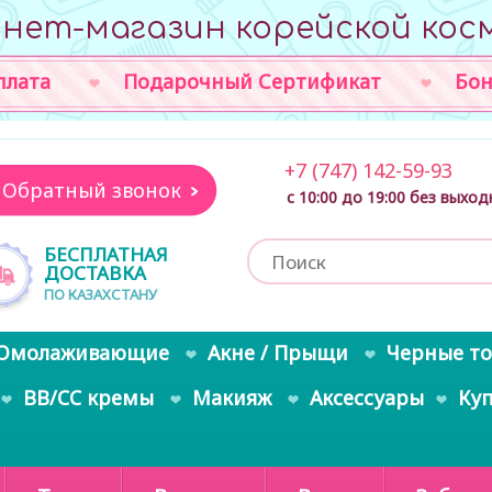
нет-магазин корейской кос
плата
Подарочный Сертификат
Бон
+7 (747) 142-59-93
Обратный звонок
с 10:00 до 19:00 без выхо
БЕСПЛАТНАЯ
ДОСТАВКА
ПО КАЗАХСТАНУ
Омолаживающие
Акне / Прыщи
Черные т
BB/CC кремы
Макияж
Аксессуары
Ку