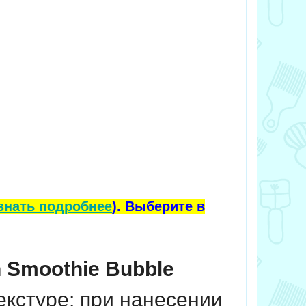
знать подробнее
). Выберите в
 Smoothie Bubble
текстуре: при нанесении