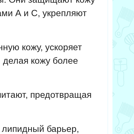
ми А и С, укрепляют
ную кожу, ускоряет
, делая кожу более
питают, предотвращая
 липидный барьер,