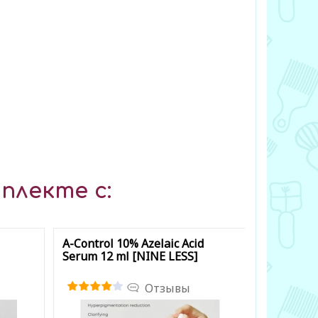
плекте с:
A-Control 10% Azelaic Acid
Niacinam
Serum 12 ml [NINE LESS]
[StarLike]
Отзывы