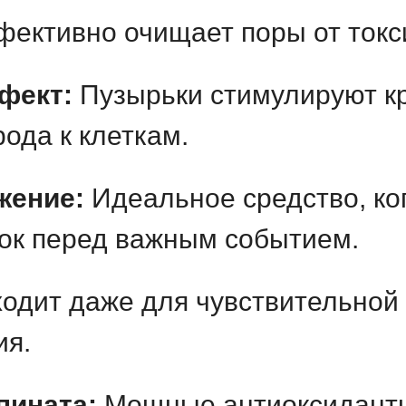
ективно очищает поры от токси
фект:
Пузырьки стимулируют к
ода к клеткам.
жение:
Идеальное средство, ко
док перед важным событием.
одит даже для чувствительной к
ия.
пината:
Мощные антиоксидант